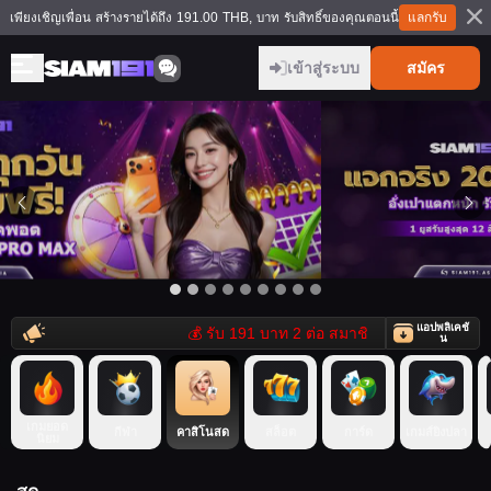
แลกรับ
เพียงเชิญเพื่อน สร้างรายได้ถึง 191.00 THB, บาท รับสิทธิ์ของคุณตอนนี้
เข้าสู่ระบบ
สมัคร
แอปพลิเคชั
💰 รับ 191 บาท 2 ต่อ สมาชิกใหม่ รับ 191 บาท | 
น
เกมยอด
กีฬา
คาสิโนสด
สล็อต
การ์ด
เกมส์ยิงปลา
นิยม