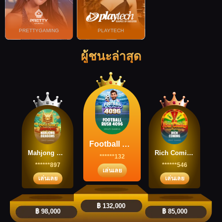
PRETTYGAMING
PLAYTECH
ผู้ชนะล่าสุด
Football Rush 4096
Mahjong Dragons
Rich Coming
******132
******897
******546
เล่นเลย
เล่นเลย
เล่นเลย
Treasures of Aztec
เล่นเลย
******876
฿ 132,000
฿ 98,000
฿ 85,000