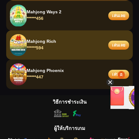
Mahjong Ways 2
เล่นเลย
******456
Mahjong Rich
เล่นเลย
******594
Mahjong Phoenix
เล่นเลย
******447
Lucky Neko
วิธีการชำระเงิน
เล่นเลย
******045
ผู้ให้บริการเกม