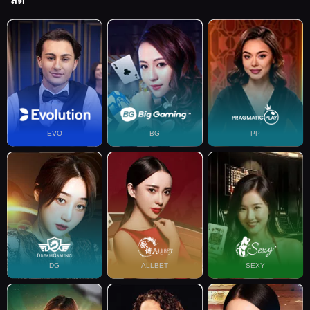
สด
EVO
BG
PP
DG
ALLBET
SEXY